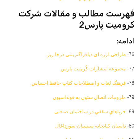
فهرست مطالب و مقالات شرکت
کرومیت پارس2
ادامه:
76-
طراحی لرزه ای دیافراگم بتنی درجا ریز
77-
مجموعه انتشارات کُرمیت پارس
78-
فرهنگ لغات و اصطلاحات کتاب حافظ احساس
79-
ملزومات اتصال ستون به فونداسیون
89-
خرپاهاي سقفي در ساختمان صنعتی
80-
داستان کتابخانه سیستان-سورداغال