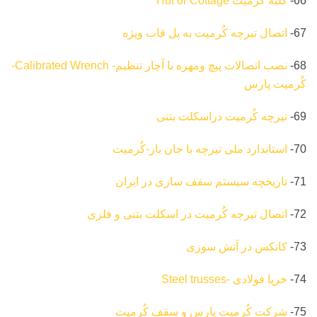
66-
کلبه کرمیت Hut or Cottage
67-
اتصال تیرچه کُرمیت به پل قاب ویژه
68-
نصب اتصالات پیچ ومهره با آچار تنظیم- Calibrated Wrench-
کُرمیت پارس
69-
تیرچه کُرمیت دراسکلت بتنی
70-
استاندارد ملی تیرچه با جان باز-کُرمیت
71-
تاریخچه سیستم سقف سازی در ایران
72-
اتصال تیرچه کُرمیت در اسکلت بتنی و فلزی
73-
کانکس در آتش سوزی
74-
خرپا فولادی -Steel trusses
75-
شرکت کُرمیت پارس و سقف کُرمیت