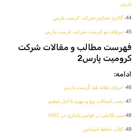
پارس
44-
گالری تصاویر-شرکت کرمیت پارس
45-
تیرهای نئو کرمیت-شرکت کرمیت پارس
فهرست مطالب و مقالات شرکت
کرومیت پارس2
ادامه:
46-
خرپای دهانه بلند کُرمیت پارس
47-
نصب اتصالات پیچ و مهره با آچار تنظیم
48-
سیر تکاملی در قوانین پایداری در AISC
49-
کتاب حافظ احساس