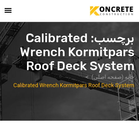
برچسب:
Calibrated
Wrench Kormitpars
Roof Deck System
خانه (صفحه اصلی)
Calibrated Wrench Kormitpars Roof Deck System