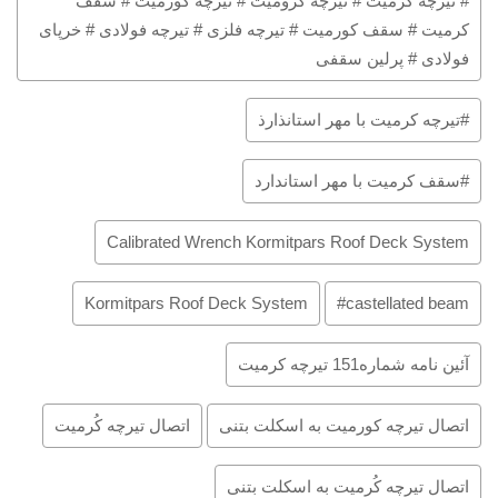
# تیرچه کرمیت # تیرچه کرومیت # تیرچه کورمیت # سقف
کرمیت # سقف کورمیت # تیرچه فلزی # تیرچه فولادی # خرپای
فولادی # پرلین سقفی
#تیرچه کرمیت با مهر استانذارذ
#سقف کرمیت با مهر استاندارد
Calibrated Wrench Kormitpars Roof Deck System
Kormitpars Roof Deck System
castellated beam#
آئین نامه شماره151 تیرچه کرمیت
اتصال تیرچه کورمیت به اسکلت بتنی
اتصال تیرچه کُرمیت
اتصال تیرچه کُرمیت به اسکلت بتنی