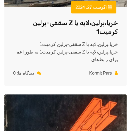
آگوست 27, 2024
خرپا،پرلین،لاپه یا Z سقفی-پرلین
کرمیت1
خرپا،پرلین،لاپه یا Z سقفی-پرلین کرمیت1
خرپا،پرلین،لاپه یا Z سقفی-پرلین کرمیت1 به طور اعم
برای رابط‌های
Kormit Pars
دیدگاه ها: 0