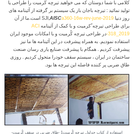
کلامی با شما دوستان که می خواهيد تیرچه کُرمیت را طراحی يا
توليد نمائید : تيرچه باجان باز يک سيستم بر گرفته از آئينامه های
روز دنيا SJI,
a360-16w-rev-june-2019
AISC
است.ما از آن
برای طراحی تيرچه ُکرميت و با کمک از آئينامه
ACI
-318_2019
در طراحی تیرچه کُرمیت و با امکانات موجود ايران
استفاده نمودیم. به همراه پيشرفت در اين آئينامه ها ما نيز
پيشرفت کرديم . همگام با پيشرفت صنايع ياری رسان صنعت
ساختمان در ايران ، سيستم سقف خودرا متحول کرديم . روزی
طاق ضربی پر کننده فاصله اين تيرچه ها بود.
استفاده از کتاب جداول تیرچه کُرمیت1 -طاق ضربی در سقف کُرمیت-