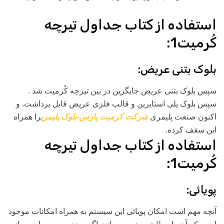
استفاده از کتاب جداول تیرچه
کُرمیت1:
بلوک بتنی عريض:
سپس بلوک بتنی عريض جايگزين در بین تیرچه کُرمیت شد .
سپس بلوک پلی استايرين و قالب فلزی عريض قابل برداشت. و
اکنون صنعت پليمری
شرکت کرمیت پارس-بلوک پلیمری
را همراه
اين سقف کرده.
استفاده از کتاب جداول تیرچه
کُرمیت1:
پویائی:
آنچه مهم است امکان پويائی اين سيستم به همراه امکانات موجود