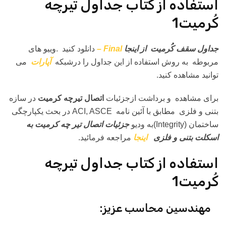
استفاده از کتاب جداول تیرچه
کُرمیت1
جداول سقف کُرمیت از اینجا
Final –
دانلود کنید .وییو های
مربوطه به روش استفاده از این جداول را درشبکه
آپارات
می
توانید مشاهده کنید.
برای مشاهده و برداشت ازجزئیات
اتصال تیرچه کرمیت
در سازه
بتنی و فلزی مطابق با آئین نامه ACI, ASCE در بحث یکپارچگی
ساختمان (Integrity)به ودیو
جزئیات
اتصال تیر چه کرمیت به
اسکلت بتنی و فلزی
اینجا
مراجعه فرمائید.
استفاده از کتاب جداول تیرچه
کُرمیت1
مهندسین محاسب عزیز: