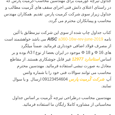
جداول تیرچه کورمیت برای مهندسین محاسب-کرمیت پارس که
در راستای اعتلای دانش فنی اجرای سقف های کُرمیت مطالب و
جداول زیراز سوی شرکت کرمیت پارس تقدیم همکاران مهندس
محاسب و پیمانکاران محترم می گردد.
کتاب جداول چاپ شده از سوی این شرکت نیزمطابق با آئین
نامه
a360-16w-rev-june-2019
AISC
می باشد خواهشمند است
از مصرف فولاد اضافی خودداری فرمائید. ضمناً میلگرد
های 16 Φ و 18 Φ موجود در ایران بعضا از نوع A3 f بوده و بر
اساس
استاندارد 12977
غیر قابل جوشکاری هستند. از مقاطع
معادل به صورت نبشی استفاده فرمائید. مهندسین محترم
محاسب می توانند سوالات فنی خود را با شماره واتس
آپ
شرکت کُرمیت پارس
09123454604 ارسال و یا سوال
نمایند.
مهندسین محاسب درطراحی تیرچه کُرمیت بر اساس جداول
محاسباتی از مشاوره کاملا رایگان ما استفاده فرمائید.