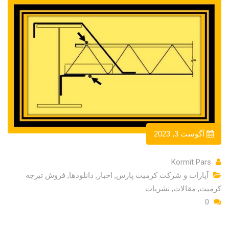
آگوست 3, 2023
Kormit Pars
آپارات و شرکت کرمیت پارس
,
اخبار
,
دانلودها
,
فروش تیرچه
کرمیت
,
مقالات
,
نشریات
0