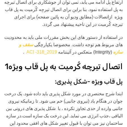
ارتفاع پل ادامه می یابد، نمی توان از جوشکاری برای اتصال تیرچه
به پل استفاده نمود. بنا براین برای اتصال تیرچه کُرمیت به پل قاب
ویژه ازاتصالات (مطابق ودیو آن به پائین صفحه) برای اجرای
تیرچه کُرمیت در این ناحیه پیشنهاد می گردد.
در استفاده از دستور های این بخش مقررات ملی باید به محدودیت
های مربوط هم توجه داشت. مخصوصا یکپارچگی
سقف و
سازه
(Integrity) منعکس در آئیننامه
ACI -318_2019
.
اتصال تیرچه کُرمیت به پل قاب ویژه1
پل قاب ویژه -شکل پذیری:
ابتدا شرح مختصری در مورد شکل پذیری باید داده شود. یک درخت
جوان در هنگام باد (نیروی جانبی) خم می شود. تا زمانیکه نیروی
جانبی وارده از حدی تجاوز نکرده ، با شکل پذیری های درونی بین
الیافی ،جذب انرژی می نماید. این درخت یک سازه است.در سازه
ساختمان نیز می توان با قبول تغییر شکل های افقی محدود این